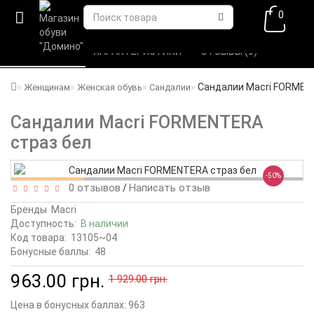
0
ВСЕ О ТОВАРЕ 
ХАРАКТЕРИСТИКИ 
ОТЗЫВЫ (0) 
Сандалии Macri FORMEN
Женщинам
Женская обувь
Сандалии
Сандалии Macri FORMENTERA
страз бел
-50%
0 отзывов
Написать отзыв
/
Бренды
Macri
Доступность:
В наличии
Код товара:
13105~04
Бонусные баллы:
48
963.00 грн.
1 929.00 грн.
Цена в бонусных баллах:
963