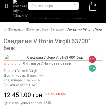
0
ВСЕ О ТОВАРЕ 
ХАРАКТЕРИСТИКИ 
ОТЗЫВЫ (0) 
Сандалии Vittorio Virgili
Женщинам
Женская обувь
Сандалии
Сандалии Vittorio Virgili 637001
беж
-30%
0 отзывов
Написать отзыв
/
NEW
Бренды
Vittorio Virgili
Доступность:
В наличии
Код товара:
13482~04
Бонусные баллы:
623
12 451.00 грн.
17 793.00 грн.
Цена в бонусных баллах:
12451