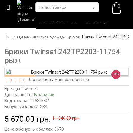
0
ВСЕ О ТОВАРЕ 
ХАРАКТЕРИСТИКИ 
ОТЗЫВЫ (0) 
Брюки Twinset 242TP220
Женщинам
Женская одежда
Брюки
Брюки Twinset 242TP2203-11754
рыж
-50%
0 отзывов
Написать отзыв
/
Бренды
Twinset
Доступность:
В наличии
Код товара:
11531~04
Бонусные баллы:
284
5 670.00 грн.
11 346.00 грн.
Цена в бонусных баллах:
5670