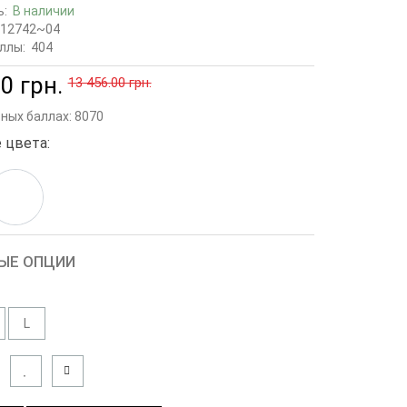
ь:
В наличии
12742~04
ллы:
404
0 грн.
13 456.00 грн.
сных баллах:
8070
 цвета:
ЫЕ ОПЦИИ
L