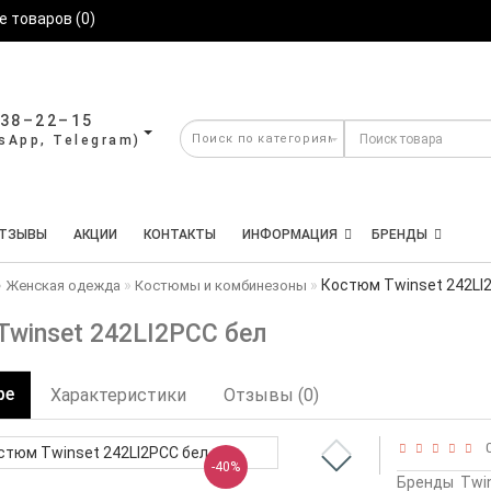
 товаров (0)
638–22–15
ТЗЫВЫ
АКЦИИ
КОНТАКТЫ
ИНФОРМАЦИЯ
БРЕНДЫ
Костюм Twinset 242LI
Женская одежда
Костюмы и комбинезоны
winset 242LI2PCC бел
ре
Характеристики
Отзывы (0)
0
-40%
Бренды
Twi