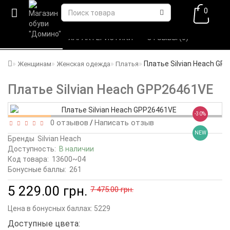
0
ВСЕ О ТОВАРЕ 
ХАРАКТЕРИСТИКИ 
ОТЗЫВЫ (0) 
Платье Silvian Heach GP
Женщинам
Женская одежда
Платья
Платье Silvian Heach GPP26461VE
-30%
0 отзывов
Написать отзыв
/
NEW
Бренды
Silvian Heach
Доступность:
В наличии
Код товара:
13600~04
Бонусные баллы:
261
5 229.00 грн.
7 475.00 грн.
Цена в бонусных баллах:
5229
Доступные цвета: