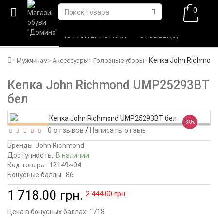
0
ВСЕ О ТОВАРЕ 
ХАРАКТЕРИСТИКИ 
ОТЗЫВЫ (0) 
Кепка John Richmon
Мужчинам
Аксессуары
Головные уборы
Кепка John Richmond UMP25293BT
бел
-30%
0 отзывов
Написать отзыв
/
Бренды
John Richmond
Доступность:
В наличии
Код товара:
12149~04
Бонусные баллы:
86
1 718.00 грн.
2 444.00 грн.
Цена в бонусных баллах:
1718