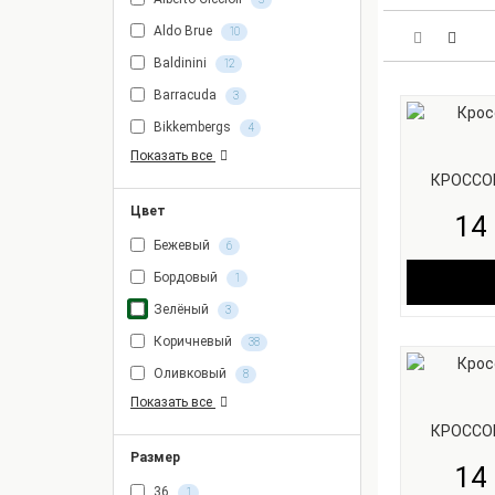
Aldo Brue
10
Baldinini
12
Barracuda
3
Bikkembergs
4
Показать все
КРОССО
Цвет
14 
Бежевый
6
Бордовый
1
Зелёный
3
Коричневый
38
Оливковый
8
Показать все
КРОССО
Размер
14 
36
1