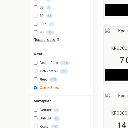
38
4
39
53
39,5
5
40
104
Показать все
КРОССО
Сезон
7 
Весна-Лето
+406
Демисезон
+95
Лето
+18
Осень-Зима
Материал
Войлок
2
КРОССО
Замша
84
14 
Кожа
191