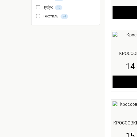
Нубук
10
Текстиль
24
КРОССО
14 
КРОССОВКИ
15 