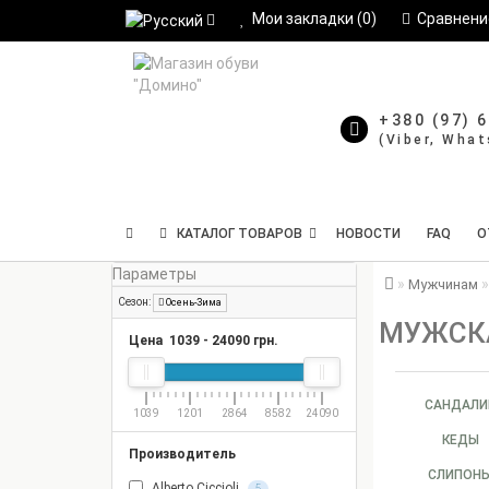
Мои закладки (0)
Сравнение
+380 (97) 
КАТАЛОГ ТОВАРОВ
НОВОСТИ
FAQ
О
Параметры
Мужчинам
Сезон:
Осень-Зима
МУЖСКА
Цена
1039
-
24090
грн.
САНДАЛИ
1039
1201
2864
8582
24090
КЕДЫ
Производитель
СЛИПОН
Alberto Ciccioli
5