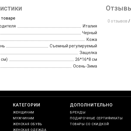
истики
Отзывы
 товаре
0 отзывов
/
одителя
Италия
Черный
Кожа
ень
Съемный регулируемый
Защелка
 см)
26*16*8 см
Осень-Зима
е
КАТЕГОРИИ
ДОПОЛНИТЕЛЬНО
ЖЕНЩИНАМ
БРЕНДЫ
МУЖЧИНАМ
ПОДАРОЧНЫЕ СЕРТИФИКАТЫ
ЖЕНСКАЯ ОБУВЬ
ТОВАРЫ СО СКИДКОЙ
ЖЕНСКАЯ ОДЕЖДА