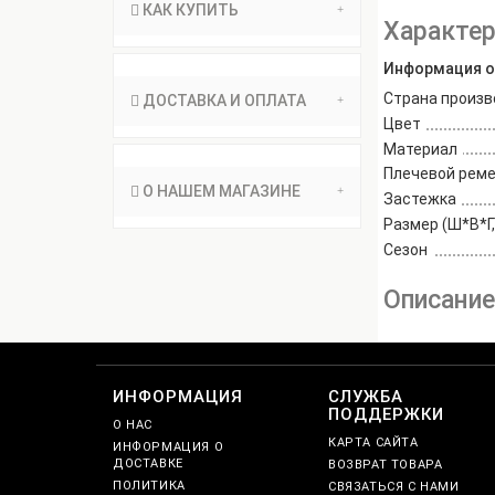
КАК КУПИТЬ
Характер
Информация о
Страна произв
ДОСТАВКА И ОПЛАТА
Цвет
Материал
Плечевой рем
О НАШЕМ МАГАЗИНЕ
Застежка
Размер (Ш*В*Г,
Сезон
Описани
ИНФОРМАЦИЯ
СЛУЖБА
ПОДДЕРЖКИ
О НАС
КАРТА САЙТА
ИНФОРМАЦИЯ О
ДОСТАВКЕ
ВОЗВРАТ ТОВАРА
ПОЛИТИКА
СВЯЗАТЬСЯ С НАМИ