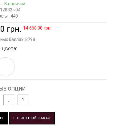
ь:
В наличии
12882~04
ллы:
440
0 грн.
14 668.00 грн.
сных баллах:
8798
 цвета:
ЫЕ ОПЦИИ
НУ
БЫСТРЫЙ ЗАКАЗ