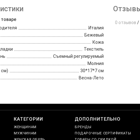
истики
Отзывы
 товаре
0 отзывов
/
одителя
Италия
Бежевый
Кожа
кладки
Текстиль
ень
Съемный регулируемый
Молния
 см)
30*17*7 см
Весна-Лето
е
КАТЕГОРИИ
ДОПОЛНИТЕЛЬНО
ЖЕНЩИНАМ
БРЕНДЫ
МУЖЧИНАМ
ПОДАРОЧНЫЕ СЕРТИФИКАТЫ
ЖЕНСКАЯ ОБУВЬ
ТОВАРЫ СО СКИДКОЙ