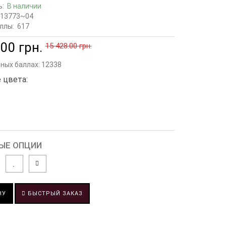
ь:
В наличии
13773~04
ллы:
617
00 грн.
15 428.00 грн.
сных баллах:
12338
 цвета:
ЫЕ ОПЦИИ
НУ
БЫСТРЫЙ ЗАКАЗ