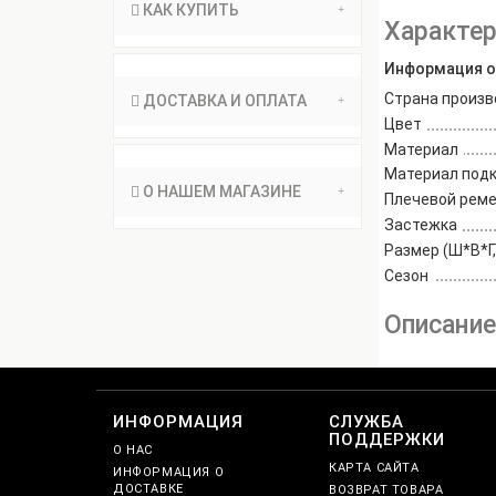
КАК КУПИТЬ
Характер
Информация о
Страна произв
ДОСТАВКА И ОПЛАТА
Цвет
Материал
Материал под
О НАШЕМ МАГАЗИНЕ
Плечевой рем
Застежка
Размер (Ш*В*Г,
Сезон
Описани
ИНФОРМАЦИЯ
СЛУЖБА
ПОДДЕРЖКИ
О НАС
КАРТА САЙТА
ИНФОРМАЦИЯ О
ДОСТАВКЕ
ВОЗВРАТ ТОВАРА