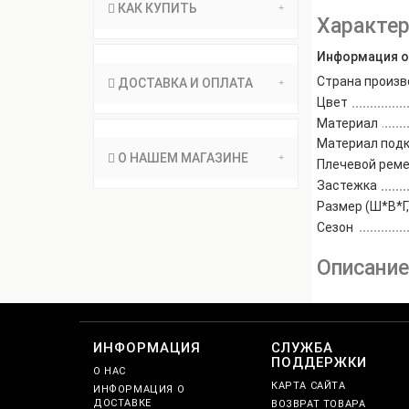
КАК КУПИТЬ
Характер
Информация о
Страна произв
ДОСТАВКА И ОПЛАТА
Цвет
Материал
Материал под
О НАШЕМ МАГАЗИНЕ
Плечевой рем
Застежка
Размер (Ш*В*Г,
Сезон
Описани
ИНФОРМАЦИЯ
СЛУЖБА
ПОДДЕРЖКИ
О НАС
КАРТА САЙТА
ИНФОРМАЦИЯ О
ДОСТАВКЕ
ВОЗВРАТ ТОВАРА