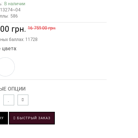
ь:
В наличии
13274~04
ллы:
586
00 грн.
16 759.00 грн.
сных баллах:
11728
 цвета:
ЫЕ ОПЦИИ
НУ
БЫСТРЫЙ ЗАКАЗ