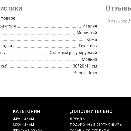
истики
Отзывы
 товаре
0 отзывов
/
одителя
Италия
Молочный
Кожа
кладки
Текстиль
ень
Съемный регулируемый
Молния
 см)
30*20*11 см
Весна-Лето
е
КАТЕГОРИИ
ДОПОЛНИТЕЛЬНО
ЖЕНЩИНАМ
БРЕНДЫ
МУЖЧИНАМ
ПОДАРОЧНЫЕ СЕРТИФИКАТЫ
ЖЕНСКАЯ ОБУВЬ
ТОВАРЫ СО СКИДКОЙ