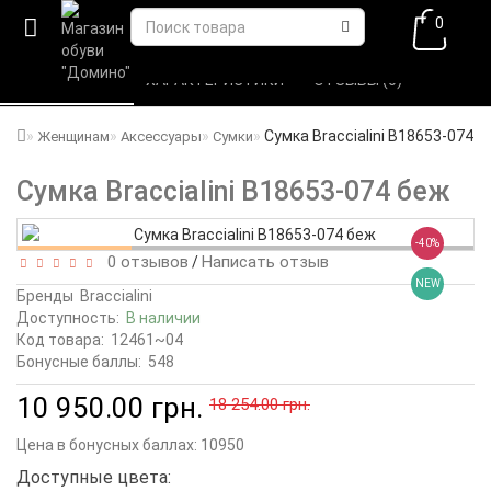
0
ВСЕ О ТОВАРЕ 
ХАРАКТЕРИСТИКИ 
ОТЗЫВЫ (0) 
Сумка Braccialini B18653-074 
Женщинам
Аксессуары
Сумки
Сумка Braccialini B18653-074 беж
-40%
0 отзывов
Написать отзыв
/
NEW
Бренды
Braccialini
Доступность:
В наличии
Код товара:
12461~04
Бонусные баллы:
548
10 950.00 грн.
18 254.00 грн.
Цена в бонусных баллах:
10950
Доступные цвета: