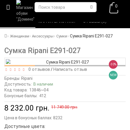
0
ВСЕ О ТОВАРЕ 
ХАРАКТЕРИСТИКИ 
ОТЗЫВЫ (0) 
Сумка Ripani E291-027
Женщинам
Аксессуары
Сумки
Сумка Ripani E291-027
-30%
0 отзывов
Написать отзыв
/
NEW
Бренды
Ripani
Доступность:
В наличии
Код товара:
13846~04
Бонусные баллы:
412
8 232.00 грн.
11 749.00 грн.
Цена в бонусных баллах:
8232
Доступные цвета: