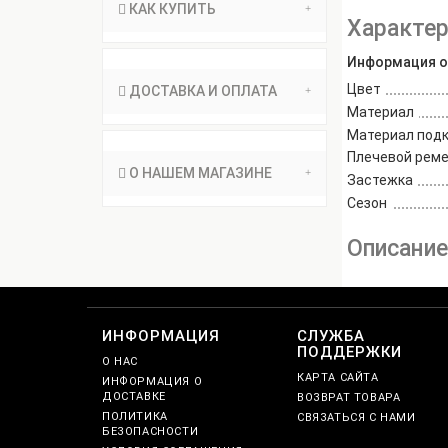
КАК КУПИТЬ
Характер
Информация о
Цвет
ДОСТАВКА И ОПЛАТА
Материал
Материал под
Плечевой рем
О НАШЕМ МАГАЗИНЕ
Застежка
Сезон
Описани
ИНФОРМАЦИЯ
СЛУЖБА
ПОДДЕРЖКИ
О НАС
КАРТА САЙТА
ИНФОРМАЦИЯ О
ДОСТАВКЕ
ВОЗВРАТ ТОВАРА
ПОЛИТИКА
СВЯЗАТЬСЯ С НАМИ
БЕЗОПАСНОСТИ