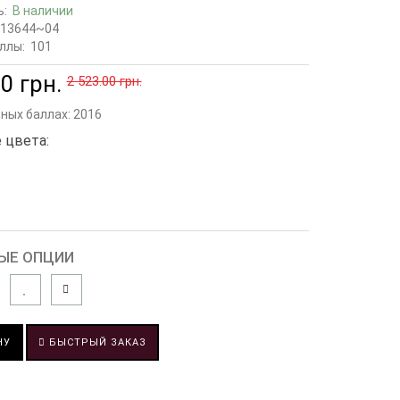
ь:
В наличии
13644~04
ллы:
101
0 грн.
2 523.00 грн.
сных баллах:
2016
 цвета:
ЫЕ ОПЦИИ
НУ
БЫСТРЫЙ ЗАКАЗ