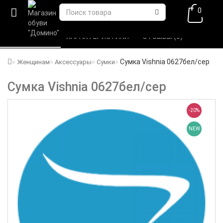
0
ВСЕ О ТОВАРЕ 
ХАРАКТЕРИСТИКИ 
ОТЗЫВЫ (0) 
Сумка Vishnia 0627бел/сер
Женщинам
Аксессуары
Сумки
Сумка Vishnia 0627бел/сер
-20%
NEW