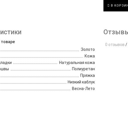
В КОРЗИ
истики
Отзывы
 товаре
0 отзывов
/
Золото
Кожа
кладки
Натуральная кожа
ошвы
Полиуретан
Пряжка
Низкий каблук
Весна-Лето
е