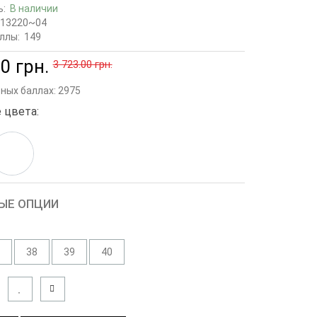
ь:
В наличии
13220~04
ллы:
149
0 грн.
3 723.00 грн.
сных баллах:
2975
 цвета:
ЫЕ ОПЦИИ
38
39
40