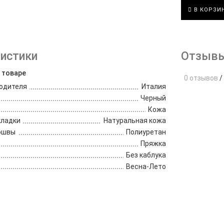
В КОРЗИ
истики
Отзывы
 товаре
0 отзывов
/
одителя
Италия
Черный
Кожа
кладки
Натуральная кожа
ошвы
Полиуретан
Пряжка
Без каблука
Весна-Лето
е