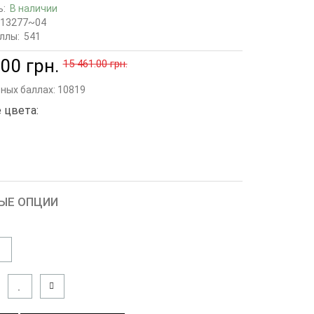
ь:
В наличии
13277~04
ллы:
541
00 грн.
15 461.00 грн.
сных баллах:
10819
 цвета:
ЫЕ ОПЦИИ