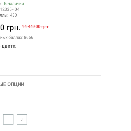
ь:
В наличии
12335~04
ллы:
433
0 грн.
14 449.00 грн.
сных баллах:
8666
 цвета:
ЫЕ ОПЦИИ