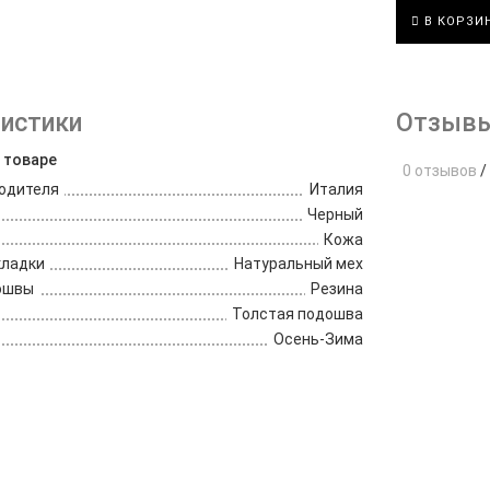
В КОРЗИ
истики
Отзывы
 товаре
0 отзывов
/
одителя
Италия
Черный
Кожа
кладки
Натуральный мех
ошвы
Резина
Толстая подошва
Осень-Зима
е