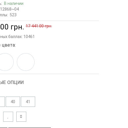
ь:
В наличии
12868~04
ллы:
523
00 грн.
17 441.00 грн.
сных баллах:
10461
 цвета:
ЫЕ ОПЦИИ
40
41