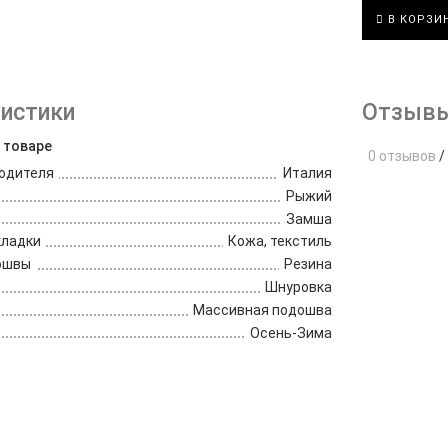
В КОРЗИ
истики
Отзывы
 товаре
0 отзывов
/
одителя
Италия
Рыжий
Замша
кладки
Кожа, текстиль
ошвы
Резина
Шнуровка
Массивная подошва
Осень-Зима
е